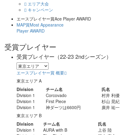
エリア大会
キャンペーン
エースプレイヤー賞
Ace Player AWARD
MAP賞
Most Appearance
Player AWARD
受賞プレイヤー
受賞プレイヤー
（22-23 2ndシーズン）
エースプレイヤー賞 概要
東京エリア A
Division
チーム名
氏名
Division 1
Corcovado
村井 利優
Division 1
First Piece
杉山 晃紀
Division 1
神ダーツは6600円
廣井 祐一
東京エリア B
Division
チーム名
氏名
Division 1
AURA with B
上谷 陸