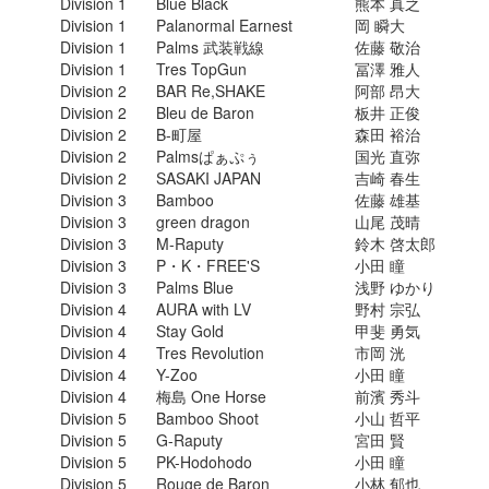
Division 1
Blue Black
熊本 真之
Division 1
Palanormal Earnest
岡 瞬大
Division 1
Palms 武装戦線
佐藤 敬治
Division 1
Tres TopGun
冨澤 雅人
Division 2
BAR Re,SHAKE
阿部 昂大
Division 2
Bleu de Baron
板井 正俊
Division 2
B-町屋
森田 裕治
Division 2
Palmsぱぁぷぅ
国光 直弥
Division 2
SASAKI JAPAN
吉崎 春生
Division 3
Bamboo
佐藤 雄基
Division 3
green dragon
山尾 茂晴
Division 3
M-Raputy
鈴木 啓太郎
Division 3
P・K・FREE'S
小田 瞳
Division 3
Palms Blue
浅野 ゆかり
Division 4
AURA with LV
野村 宗弘
Division 4
Stay Gold
甲斐 勇気
Division 4
Tres Revolution
市岡 洸
Division 4
Y-Zoo
小田 瞳
Division 4
梅島 One Horse
前濱 秀斗
Division 5
Bamboo Shoot
小山 哲平
Division 5
G-Raputy
宮田 賢
Division 5
PK-Hodohodo
小田 瞳
Division 5
Rouge de Baron
小林 郁也