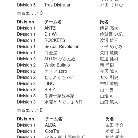
Division 5
Tres Disfrutar
戸田 まりな
東京エリア C
Division
チーム名
氏名
Division 1
ANTZ
鶴見 亮太
Division 1
D's Will
佐賀野 史記
Division 1
ROCKETS
渡辺 雄三
Division 1
Sexual Revolution
下平 めぐみ
Division 1
白金屋
矢口 慧朗
Division 2
3D DE ぴあんぬ
渡辺 健司
Division 2
White Buffalo
新 尚樹
Division 2
オラフ zero
金居 誠人
Division 2
むしれんちゃい
友安 剛史
Division 3
LINO
中野 道明
Division 3
S.B.Y.
山下 要
Division 3
牛糞一家総本家
山走 司
Division 3
水曜どうでしょう!?
山口 篤人
東京エリア E
Division
チーム名
氏名
Division 1
ALBA
柴田 圭介
Division 1
GoaT's
稲葉 成
Division 1
べろ～家 上野御徒町
植草 秀幸