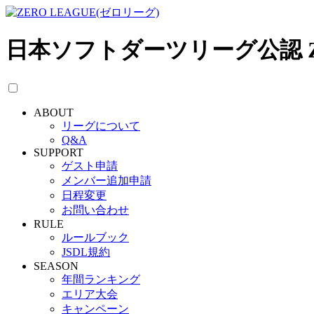
日本ソフトダーツリーグ公認 Z
ABOUT
リーグについて
Q&A
SUPPORT
ゲスト申請
メンバー追加申請
日程変更
お問い合わせ
RULE
ルールブック
JSDL規約
SEASON
年間ランキング
エリア大会
キャンペーン